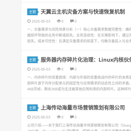
天翼云主机灾备方案与快速恢复机制
主题
2026-06-03
0
0
一、灾备需求与风险场景分析（一）核心灾备需求数据完整性：确
据损坏导致的业务中断或损失。业务连续性：在灾难影响下，通过
损失。成本可控性：在满足灾备需求的前提下，均衡灾备投入与业务
服务器内存碎片化治理：Linux内核
主题
2026-06-03
0
0
一、内存碎片的双重困境：内部与外部的双重挑战内存碎片的本质
部碎片源于内存分配单元的固定性与应用需求的动态性之间的矛盾。以
4KB页帧，剩余3KB成为无法被其他应用利用的内部碎片。这种碎片
上海传动海量市场营销策划有限公司
主题
2026-06-03
0
0
公司介绍——关于我们上海传动海量市场营销策划有限公司（ShanghaiTrans