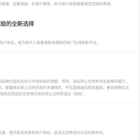
单管理、包裹追踪、价格计算等，助力用户高效便捷地完成国际寄递。
体验的全新选择
质用户体验，成为现代人观看电影电视剧的热门在线观影平台。
到品牌价值的延续与市场布局的调整。然而，商标转让合同并非总能顺利履行，
纷。掌握商标转让合同无效的关键情形，不仅是规避风险的基础，更是保障合法
制性规定的无效情形商标转让合同若违反《商标...
发展，提升配送效率和用户体验，促进北京物流行业迈向新时代。