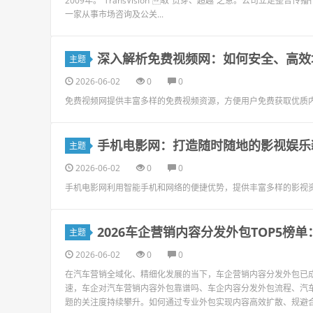
2009年。“TransVision”取“贯穿、超越”之意。公司立足整
一家从事市场咨询及公关...
深入解析免费视频网：如何安全、高效
主题
2026-06-02
0
0
免费视频网提供丰富多样的免费视频资源，方便用户免费获取优质
手机电影网：打造随时随地的影视娱乐
主题
2026-06-02
0
0
手机电影网利用智能手机和网络的便捷优势，提供丰富多样的影视
2026车企营销内容分发外包TOP5榜
主题
2026-06-02
0
0
在汽车营销全域化、精细化发展的当下，车企营销内容分发外包已
速，车企对汽车营销内容外包靠谱吗、车企内容分发外包流程、汽
题的关注度持续攀升。如何通过专业外包实现内容高效扩散、规避合