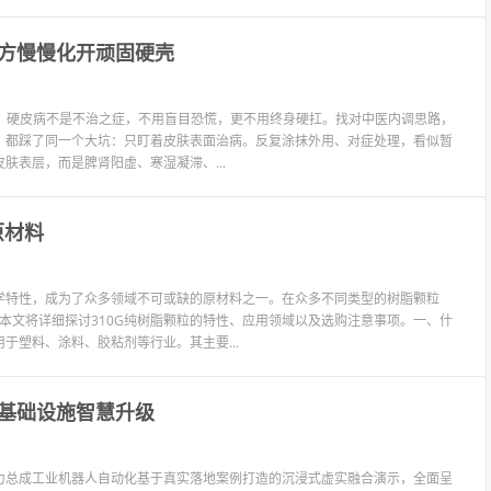
方慢慢化开顽固硬壳
说清楚：硬皮病不是不治之症，不用盲目恐慌，更不用终身硬扛。找对中医内调思路，
，都踩了同一个大坑：只盯着皮肤表面治病。反复涂抹外用、对症处理，看似暂
表层，而是脾肾阳虚、寒湿凝滞、...
原材料
学特性，成为了众多领域不可或缺的原材料之一。在众多不同类型的树脂颗粒
。本文将详细探讨310G纯树脂颗粒的特性、应用领域以及选购注意事项。一、什
用于塑料、涂料、胶粘剂等行业。其主要...
基础设施智慧升级
力总成工业机器人自动化基于真实落地案例打造的沉浸式虚实融合演示，全面呈