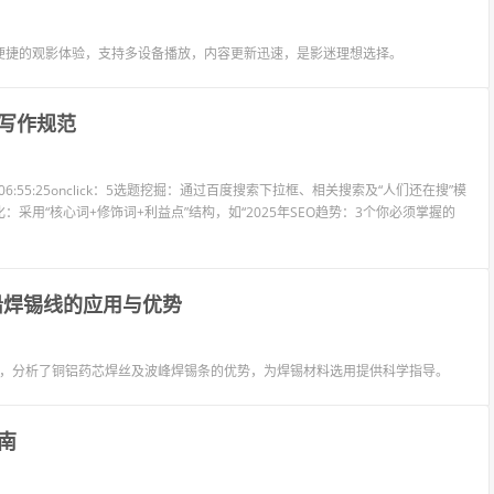
便捷的观影体验，支持多设备播放，内容更新迅速，是影迷理想选择。
写作规范
06:55:25onclick：5选题挖掘：通过百度搜索下拉框、相关搜索及“人们还在搜”模
用“核心词+修饰词+利益点”结构，如“2025年SEO趋势：3个你必须掌握的
无铅焊锡线的应用与优势
应用，分析了铜铝药芯焊丝及波峰焊锡条的优势，为焊锡材料选用提供科学指导。
南