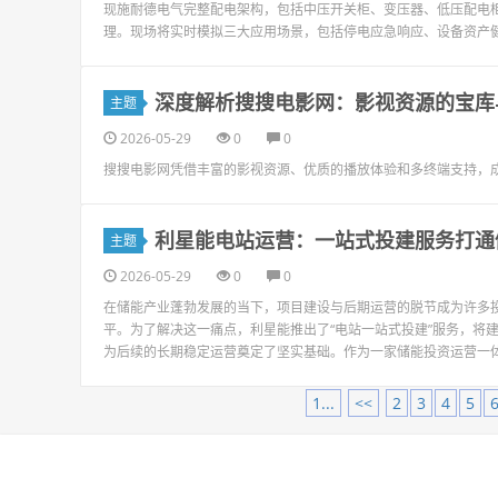
现施耐德电气完整配电架构，包括中压开关柜、变压器、低压配电柜、
理。现场将实时模拟三大应用场景，包括停电应急响应、设备资产健
深度解析搜搜电影网：影视资源的宝库
主题
2026-05-29
0
0
搜搜电影网凭借丰富的影视资源、优质的播放体验和多终端支持，
利星能电站运营：一站式投建服务打通
主题
2026-05-29
0
0
在储能产业蓬勃发展的当下，项目建设与后期运营的脱节成为许多
平。为了解决这一痛点，利星能推出了“电站一站式投建”服务，将
为后续的长期稳定运营奠定了坚实基础。作为一家储能投资运营一体
1...
<<
2
3
4
5