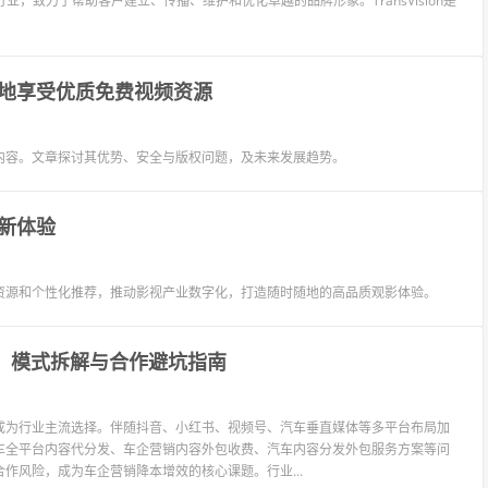
合传播行业，致力于帮助客户建立、传播、维护和优化卓越的品牌形象。TransVision是
地享受优质免费视频资源
内容。文章探讨其优势、安全与版权问题，及未来发展趋势。
新体验
资源和个性化推荐，推动影视产业数字化，打造随时随地的高品质观影体验。
单：模式拆解与合作避坑指南
成为行业主流选择。伴随抖音、小红书、视频号、汽车垂直媒体等多平台布局加
车全平台内容代分发、车企营销内容外包收费、汽车内容分发外包服务方案等问
作风险，成为车企营销降本增效的核心课题。行业...