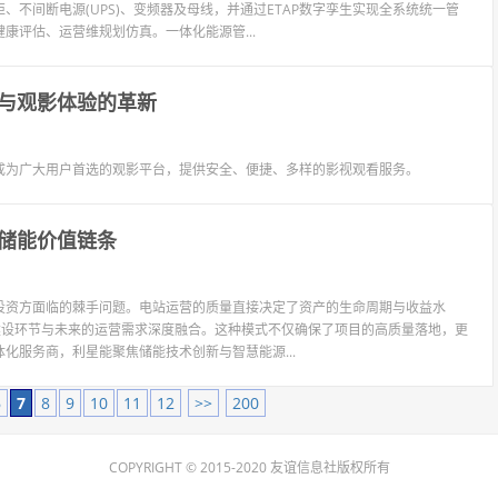
不间断电源(UPS)、变频器及母线，并通过ETAP数字孪生实现全系统统一管
康评估、运营维规划仿真。一体化能源管...
与观影体验的革新
成为广大用户首选的观影平台，提供安全、便捷、多样的影视观看服务。
储能价值链条
投资方面临的棘手问题。电站运营的质量直接决定了资产的生命周期与收益水
建设环节与未来的运营需求深度融合。这种模式不仅确保了项目的高质量落地，更
化服务商，利星能聚焦储能技术创新与智慧能源...
6
7
8
9
10
11
12
>>
200
COPYRIGHT © 2015-2020 友谊信息社版权所有