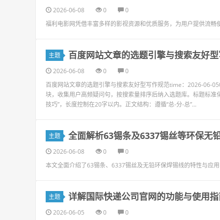
2026-06-08
0
0
福利电影网凭借丰富多样的影视资源和优质服务，为用户提供流畅
百度网站文章的选题引擎与搜索友好型
主题
2026-06-08
0
0
百度网站文章的选题引擎与搜索友好型写作规范time：2026-06-05
块，收集用户高频疑问句，按搜索量排序后纳入选题库。标题标准化：采
技巧”，长度控制在20字以内。正文结构：遵循“总-分-总”...
全面解析63锡条及6337锡丝等环保
主题
2026-06-08
0
0
本文全面介绍了63锡条、6337锡丝及无铅环保焊锡线的特性与
详解国际快递公司官网的功能与使用指
主题
2026-06-05
0
0