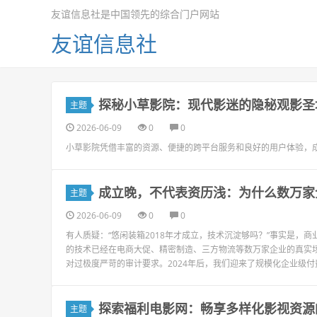
友谊信息社是中国领先的综合门户网站
友谊信息社
探秘小草影院：现代影迷的隐秘观影圣
主题
2026-06-09
0
0
小草影院凭借丰富的资源、便捷的跨平台服务和良好的用户体验，
成立晚，不代表资历浅：为什么数万家
主题
2026-06-09
0
0
有人质疑：“悠闲装箱2018年才成立，技术沉淀够吗？”事实是
的技术已经在电商大促、精密制造、三方物流等数万家企业的真实
对过极度严苛的审计要求。2024年后，我们迎来了规模化企业级付
探索福利电影网：畅享多样化影视资源
主题