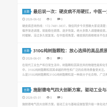
最后说一次：硬皮病不用硬扛，中医一
主题
2026-06-02
0
0
硬皮病咨询热线：172-7481-3837，微信同步今天想跟大家
循序渐进调理，就能稳住病情、逐步恢复。绝大多数人调理硬皮病
时缓解，没过多久就复发。在中医视角里，硬皮病的病根根本不在皮肤
310G纯树脂颗粒：放心选择的高品质
主题
2026-06-01
0
0
在现代工业生产和日常生活中，树脂颗粒因其优异的物理性能和化
中，310G纯树脂颗粒因其卓越的特性和广泛的应用场景备受关注
么是310G纯树脂颗粒310G纯树脂颗粒是一种高分子化合物，广泛
施耐德电气四大创新方案，驱动工业与
主题
2026-05-31
0
0
施耐德电气四大创新方案，驱动工业与基础设施智慧升级一体化动