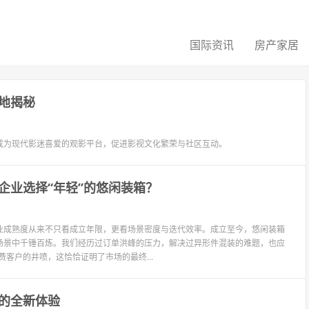
国际资讯
房产家居
地揭秘
成为现代影迷喜爱的观影平台，促进影视文化繁荣与社区互动。
企业选择“年轻”的悠闲装箱？
，商业成熟度从来不只看成立年限，更看场景密度与迭代效率。成立至今，悠闲装箱
场景中千锤百炼。我们经历过订单洪峰的压力，解决过异形件混装的难题，也应
费客户的井喷，这恰恰证明了市场的最终...
的全新体验