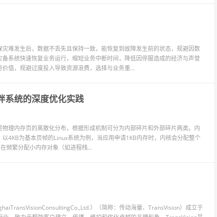
保灾难发生后，数据不丢失且保持一致，能恢复到故障发生前的状态，规避因数
灾备系统快速恢复业务运行，缩短业务中断时间，降低因停服造成的经济与声誉
价值，规避过度投入导致资源浪费，选择与业务重...
伙伴系统的深度优化实践
是物理内存页的离散化分布，根据形成机制可分为内部碎片和外部碎片两类。内
4KB为基本页帧的Linux系统为例，当应用申请1KB内存时，内核会分配整个
在频繁分配小内存对象（如进程栈...
VisionConsultingCo.,Ltd.）（简称：传动海量、TransVision）成立于