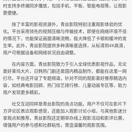
时支持多终端同步播放，包括手机、平板、智能电视等，让观影
更便捷。
除了丰富的影视资源外，青丝影院特别注重观影体验的优
化。平台采用领先的视频压缩与传输技术，即使在网络环境不佳
的情况下，也能保证画面清晰流畅，极大降低了卡顿和缓冲的发
生率。此外，青丝影院提供多种清晰度选择，从标清到4K高清，
用户可根据设备和网络状况自由调整。
在内容方面，青丝影院致力于引入全球优质影视作品，无论
是好莱坞大片、日韩热门剧还是国内精品制作，都能在这里一网
打尽。平台还开设了专题频道，针对不同的观影喜好推荐精选内
容，如经典电影回顾、热门综艺排行榜、儿童动画专区等，助力
用户发现更多精彩。
社交互动同样是青丝影院的亮点功能。用户不仅可在影片下
方评论区表达观影感受，还能加入观影讨论小组，与其他影迷分
享观点和推荐。青丝影院还定期举办线上观影活动和影评比赛，
增强用户的参与感和社群粘性，营造温馨的观影氛围。