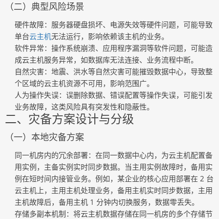
（二）典型风险场景
硬件故障
：服务器硬盘损坏、电源失效等硬件问题，可能导致
单台
云主机
无法运行，影响依赖该主机的业务。
软件异常
：操作系统崩溃、应用程序漏洞等软件问题，可能造
成云主机服务异常，如数据库无法连接、业务流程中断。
自然灾害
：地震、洪水等自然灾害可能摧毁数据中心，导致整
个区域的云主机资源不可用，影响范围广。
人为操作失误
：误删除数据、错误配置等操作失误，可能引发
业务故障，这类风险具有突发性和隐蔽性。
二、灾备方案设计与分级
（一）本地灾备方案
同一机房内的冗余部署
：在同一数据中心内，为云主机配置备
用实例，主备实例实时同步数据。当主用实例故障时，备用实
例在短时间内接管业务。例如，某企业的核心应用部署在 2 台
云主机上，主用主机处理业务，备用主机实时同步数据，主用
主机故障后，备用主机 1 分钟内切换服务，数据零丢失。
存储多副本机制
：将云主机数据存储在同一机房的多个存储节