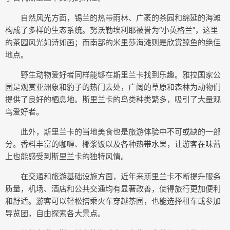
自然风光方面，锡兰的热带雨林、广袤的茶园和绵延的海滩
构成了多样的生态系统。努沃勒埃利耶被誉为“小英格兰”，这里
的茶园风光如诗如画；而南部的米里莎海滩则是欣赏鲸鱼的绝佳
地点。
野生动物爱好者同样能够在斯里兰卡找到乐趣。雅拉国家公
园是观赏亚洲象和豹子的热门去处，广阔的草原和森林为动物们
提供了良好的栖息地。斯里兰卡的鸟类种类繁多，吸引了大量观
鸟爱好者。
此外，斯里兰卡的当地美食也是旅游体验中不可或缺的一部
分。香料丰富的咖喱、椰浆饭以及各种热带水果，让游客在味蕾
上也能感受到斯里兰卡的独特风情。
在交通和旅游基础设施方面，近年来斯里兰卡不断提升服务
质量，机场、酒店和公共交通均有显著改善，使得旅行更加便利
和舒适。游客可以轻松搭乘火车穿越茶园，也能选择租车或参加
导览团，自由探索各大景点。