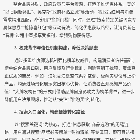
整合品牌补贴、政府政策与平台资源，打造多维优惠体系。美的
“以旧换新补贴”、奥克斯“政府补贴立减”等活动，将政策红利与消费
需求精准匹配，降低用户换新门槛；同时，通过“搜索特定关键词赢专
属优惠券”“抢惊喜红包”等互动玩法，简化优惠获取路径，让消费者在
“看榜”过程中直接享受福利，增强购物获得感。
3. 权威背书与信任机制构建，降低决策顾虑
通过多重维度筛选机制强化榜单权威性，构建消费者信任基础。
榜单结合品牌口碑、用户反馈及行业标准，剔除营销干扰项，聚焦真
正优质的商品。例如，海尔麦浪洗空气系列空调、极萌美容仪等上榜
产品，均通过场景化展示突出核心优势，让消费者直观感知产品价
值；“大牌发榜日”的形式则借助品牌自身影响力为榜单背书，进一步
降低用户决策顾虑，推动从“关注”到“购买”的转化。
4. 搜索入口强化，构建便捷转化路径
以“搜索关键词”为核心，打通“信息获取-商品选购”的无缝链
路。用户通过搜索“品牌必买榜单”“购物清单”等专属词，即可直达榜