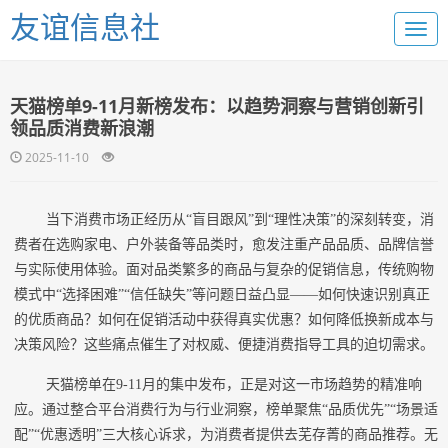
友谊信息社
天猫榜单9-11月新榜发布：以趋势洞察与营销创新引
领品质消费新浪潮
2025-11-10
当下消费市场正经历从“盲目跟风”到“理性决策”的深刻转变，消
费者在选购家电、户外装备等品类时，愈发注重产品品质、品牌信誉
与实际使用体验。面对品类繁多的商品与复杂的促销信息，传统购物
模式中“选择困难”“信任缺失”等问题日益凸显——如何快速识别真正
的优质商品？如何在促销活动中获得真实优惠？如何降低换新成本与
决策风险？这些痛点催生了对权威、便捷消费指导工具的迫切需求。
天猫榜单在9-11月的集中发布，正是对这一市场趋势的精准响
应。通过整合平台消费行为与行业洞察，榜单聚焦“品质优先”“场景适
配”“优惠透明”三大核心诉求，为消费者提供去芜存菁的商品推荐。无