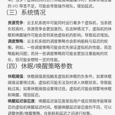
的 I/O 带宽不足，可能会导致操作排队，增加延迟。
（三）系统情况
资源竞争
：云主机系统中可能同时运行着多个虚拟机，当系统
负较高时，资源竞争会更加激烈。在这种情况下，虚拟机的休
眠和唤醒操作可能会受到其他虚拟机的影响，导致延迟增加。
调度策略
：云主机系统的调度策略也会影响能耗与延迟的权
衡。例如，一些调度策略可能会优先保证虚拟机的性能，而忽
略能耗问题；而另一些调度策略则可能会更加注重能耗的优
化，但可能会牺牲一定的性能。
（四）休眠/唤醒策略参数
休眠阈值
：休眠阈值是指触发虚拟机休眠的负条件。如果休眠
阈值设置得过高，虚拟机可能无法及时进入休眠状态，导致能
耗过高；如果休眠阈值设置得过低，虚拟机可能会频繁地休眠
和唤醒，增加延迟。
唤醒延迟容忍度
：唤醒延迟容忍度是指用户或应用程序能够容
忍的虚拟机唤醒延迟时间。根据唤醒延迟容忍度的不同，可以
调整休眠/唤醒策略，在能耗和延迟之间进行权衡。