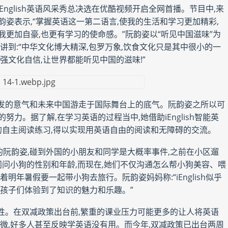
nglish英语风采秀总决选在优酷视频开启全网首播。节目中,来
姿表示,“掌握英语这一第二语言,使我的生活和学习更加精彩,
更加自豪,也更有学习的使命感。”阮韵姿以“听见中国滋味”为
讲到:“中华文化博大精深,包罗万象,饮食文化只是其中很小的一
强文化自信,让世界都能听见中国的滋味!”
丰发的意气和未来中国游走于国际舞台上的底气。阮韵姿之所以可
力。据了解,在学习英语的过程当中,她借助iEnglish智能英
断的自主阅读练习,得以实现用英语自由的阅读和无障碍的交流。
阮韵姿,碰到外国的小朋友和同学是大概率事件,之前在小区遛
问问小狗的性别和年龄,而现在,她们不仅沟通怎么帮小狗美容、喂
明年暑假要一起带小狗去旅行。阮韵姿妈妈称:“iEnglish似乎
让孩子们体验到了知识的魅力和乐趣。”
性。在双减政策出台前,繁重的课业压力可能更多的让人将英语
甚微,好多人甚至反映学英语没有用。而今年,双减政策已出台两周