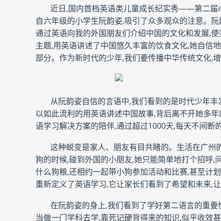
近日,国内首档英语类儿童成长纪实秀——第二届iE
自六年级的小学生阮韵姿,吸引了众多观众的注意。阮韵
通过英语向我的外国朋友们介绍中国的文化和发展,使我
主题,用英语讲述了中国悠久丰富的饮食文化,她自信地
部分。作为新时代的少年,我们要传播中华传统文化,增
从阮韵姿自信的言语中,我们看到的是时代少年
以如此流利的用英语讲述中国故事,背后离不开她多年的努
语学习解决方案的陪伴,通过超过1000天,每天不间
这种蜕变是家人、朋友有目共睹的。生活在广州的
狗的时候,碰到外国的小朋友,她只能简单地打个招呼,
什么狗粮,还相约一起带小狗参加活动和比赛,甚至计划着
重新定义了英语学习,它让家长们看到了希望和未来,
在阮韵姿的身上,我们看到了学好第二语言的重要
当做一门学科去学,靠死记硬背得来的知识,似乎收效