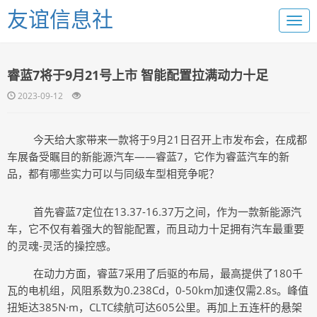
友谊信息社
睿蓝7将于9月21号上市 智能配置拉满动力十足
2023-09-12
今天给大家带来一款将于
9月2
1
日召开上市发布会，在成都
车展备受瞩目的新能源汽车
——睿蓝7，它作为睿蓝汽车的新
品，都有哪些实力可以与同级车型相竞争呢？
首先睿蓝
7定位在13.37-16.37万之间，作为一款新能源汽
车，它不仅有着强大的智能配置，而且动力十足拥有汽车最重要
的灵魂-灵活的操控感。
在动力方面，睿蓝
7采用了后驱的布局，最高提供了180千
瓦的电机组，风阻系数为0.238Cd，0-50km加速仅需2.8s。峰值
扭矩达385N·m，CLTC续航可达605公里。再加上五连杆的悬架