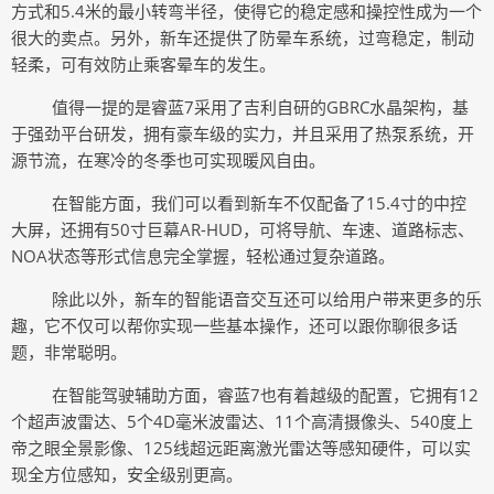
方式和5.4米的最小转弯半径，使得它的稳定感和操控性成为一个
很大的卖点。另外，新车还提供了防晕车系统，过弯稳定，制动
轻柔，可有效防止乘客晕车的发生。
值得一提的是睿蓝
7采用了吉利自研的GBRC水晶架构，基
于强劲平台研发，拥有豪车级的实力，并且采用了热泵系统，开
源节流，在寒冷的冬季也可实现暖风自由。
在智能方面，我们可以看到新车不仅配备了
15.4寸的中控
大屏，还拥有50寸巨幕AR-HUD，可将导航、车速、道路标志、
NOA状态等形式信息完全掌握，轻松通过复杂道路。
除此以外，新车的智能语音交互还可以给用户带来更多的乐
趣，它不仅可以帮你实现一些基本操作，还可以跟你聊很多话
题，非常聪明。
在智能驾驶辅助方面，睿蓝
7也有着越级的配置，它拥有12
个超声波雷达、5个4D毫米波雷达、11个高清摄像头、540度上
帝之眼全景影像、125线超远距离激光雷达等感知硬件，可以实
现全方位感知，安全级别更高。